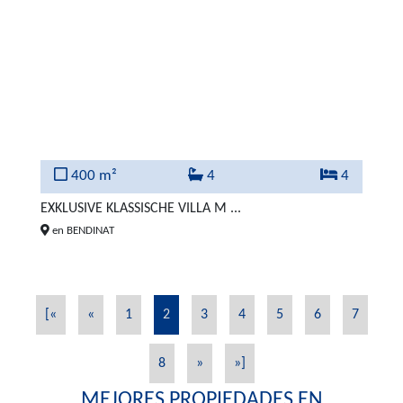
400 m²
4
4
EXKLUSIVE KLASSISCHE VILLA M ...
en BENDINAT
[«
«
1
2
3
4
5
6
7
8
»
»]
MEJORES PROPIEDADES EN