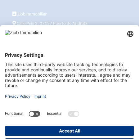
Ziob Immobilien
Calle Peix 2, 07157 Puerto de Andratx
+34 651 861 336
ziob@ziob-immobilien.com
También visítenos aquí
Suscribirse al boletín informativo