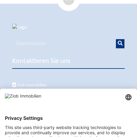
Kontaktieren Sie uns
Ziob Immobilien
Calle Peix 2, 07157 Puerto de Andratx
+34 651 861 336
ziob@ziob-immobilien.com