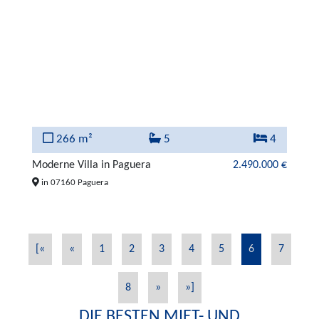
266 m²
5
4
Moderne Villa in Paguera
2.490.000 €
in 07160 Paguera
[«
«
1
2
3
4
5
6
7
8
»
»]
DIE BESTEN MIET- UND