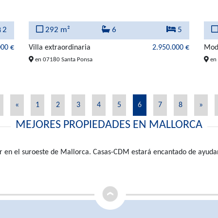
2
292 m²
6
5
000 €
Villa extraordinaria
2.950.000 €
Mode
en 07180 Santa Ponsa
en 
«
1
2
3
4
5
6
7
8
»
MEJORES PROPIEDADES EN MALLORCA
r en el suroeste de Mallorca. Casas-CDM estará encantado de ayudarl