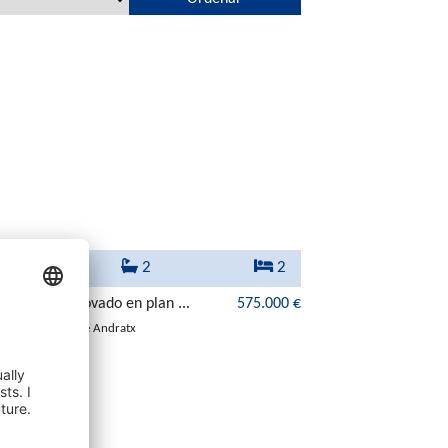
63 m²
2
2
tamento renovado en plan ...
575.000 €
07157 Puerto de Andratx