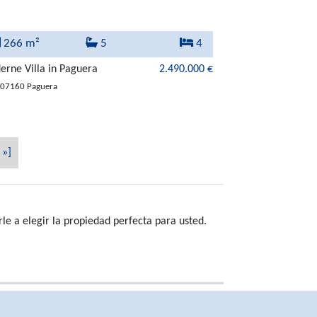
266 m²
5
4
rne Villa in Paguera
2.490.000 €
07160 Paguera
»]
e a elegir la propiedad perfecta para usted.