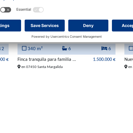
2
340 m²
6
6
000 €
Finca tranquila para familia ...
1.500.000 €
Nuev
en 07450 Santa Margalida
en 