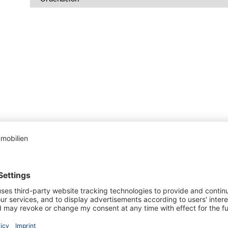
2
63 m²
2
2
000 €
Apartamento de jardín reform ...
562.500 €
Apar
en 07157 Puerto de Andratx
en 