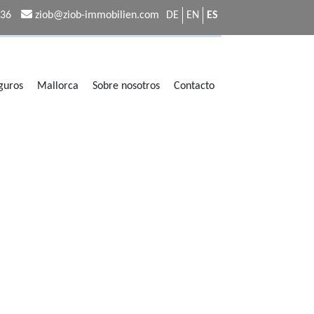
336
ziob@ziob-immobilien.com
DE
EN
ES
eguros
Mallorca
Sobre nosotros
Contacto