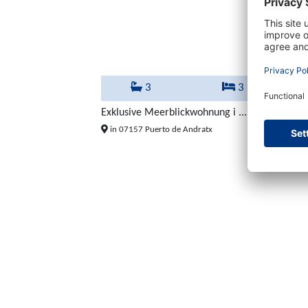
3
3
Exklusive Meerblickwohnung i ...
1.300.
in 07157 Puerto de Andratx