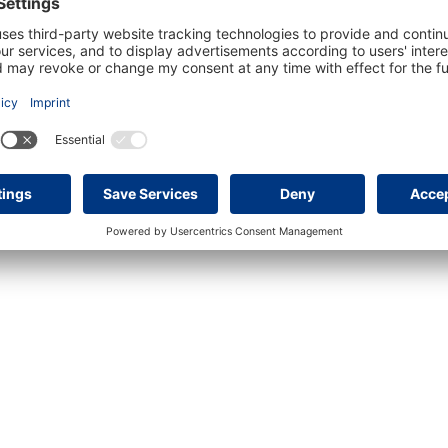
2
3
000 €
Erdgeschosswohnung mit große ...
650.000 €
Stil
in 07180 Santa Ponsa
in 