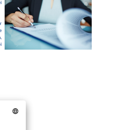
i
r
e
,
i
p-Angebot