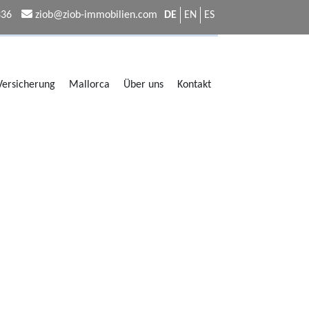
336
ziob@ziob-immobilien.com
DE
EN
ES
 Versicherung
Mallorca
Über uns
Kontakt