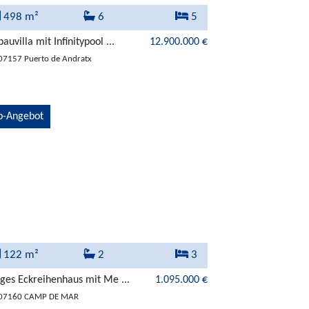
498 m²
6
5
auvilla mit Infinitypool ...
12.900.000 €
07157 Puerto de Andratx
p-Angebot
122 m²
2
3
ges Eckreihenhaus mit Me ...
1.095.000 €
 07160 CAMP DE MAR