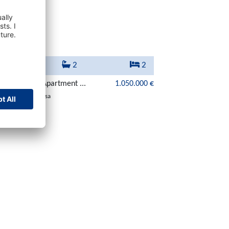
107 m²
2
2
volles Duplex-Apartment ...
1.050.000 €
07180 Santa Ponsa