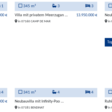
1
345 m²
3
3
000 €
Villa mit privatem Meerzugan ...
13.950.000 €
Neub
in 07160 CAMP DE MAR
in 
To
4
341 m²
4
4
000 €
Neubauvilla mit Infinity-Poo ...
Ruhi
in 07181 BENDINAT
in