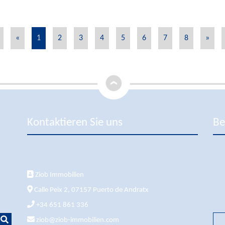
«
1
2
3
4
5
6
7
8
»
Kontaktieren Sie uns
Be
Ziob Immobilien
Calle Peix 2, 07157 Puerto de Andratx
+34 651 861 336
ziob@ziob-immobilien.com