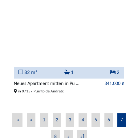
82 m²
1
2
Neues Apartment mitten in Pu ...
341.000 €
in 07157 Puerto de Andratx
[«
«
1
2
3
4
5
6
7
8
»
»]