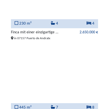
230 m²
4
4
Finca mit einer einzigartige ...
2.650.000 €
in 07157 Puerto de Andratx
445 m²
7
8