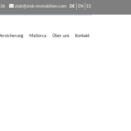
336
ziob@ziob-immobilien.com
DE
EN
ES
 Versicherung
Mallorca
Über uns
Kontakt