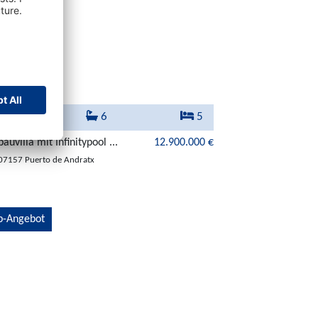
498 m²
6
5
auvilla mit Infinitypool ...
12.900.000 €
07157 Puerto de Andratx
p-Angebot