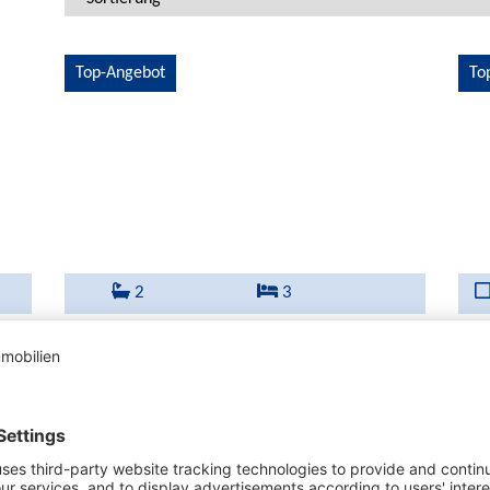
Top-Angebot
To
2
3
000 €
Erdgeschosswohnung mit große ...
650.000 €
Stil
in 07180 Santa Ponsa
in 