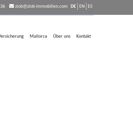
336
ziob@ziob-immobilien.com
DE
EN
ES
 Versicherung
Mallorca
Über uns
Kontakt