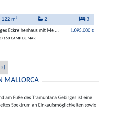
122 m²
2
3
ges Eckreihenhaus mit Me ...
1.095.000 €
 07160 CAMP DE MAR
»]
ON MALLORCA
gend am Fuße des Tramuntana Gebirges ist eine
breites Spektrum an Einkaufsmöglichkeiten sowie