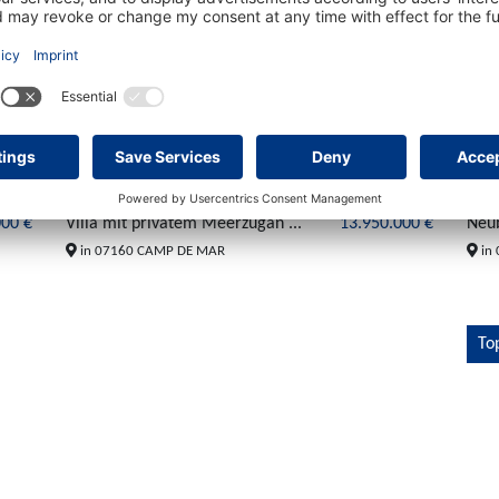
1
345 m²
3
3
000 €
Villa mit privatem Meerzugan ...
13.950.000 €
Neub
in 07160 CAMP DE MAR
in 
To