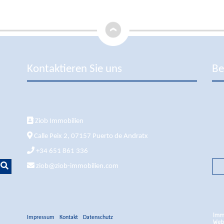
Kontaktieren Sie uns
Be
Ziob Immobilien
Calle Peix 2, 07157 Puerto de Andratx
+34 651 861 336
ziob@ziob-immobilien.com
Impressum
Kontakt
Datenschutz