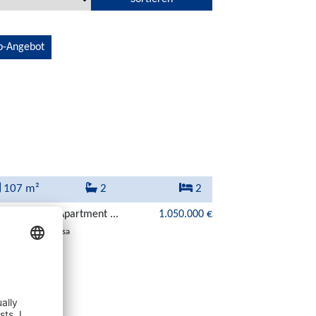
p-Angebot
107 m²
2
2
volles Duplex-Apartment ...
1.050.000 €
07180 Santa Ponsa