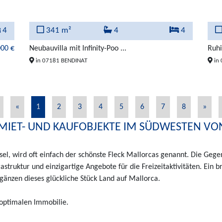
4
341 m²
4
4
000 €
Neubauvilla mit Infinity-Poo ...
Ruhi
in 07181 BENDINAT
in
«
1
2
3
4
5
6
7
8
»
 MIET- UND KAUFOBJEKTE IM SÜDWESTEN V
sel, wird oft einfach der schönste Fleck Mallorcas genannt. Die Ge
struktur und einzigartige Angebote für die Freizeitaktivitäten. Ein 
gänzen dieses glückliche Stück Land auf Mallorca.
 optimalen Immobilie.