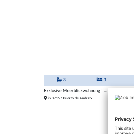
3
3
Exklusive Meerblickwohnung i ...
1.300.
in 07157 Puerto de Andratx