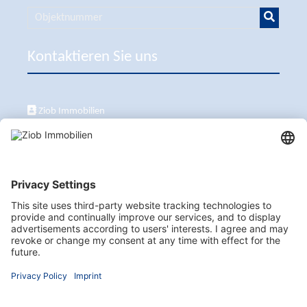
Kontaktieren Sie uns
Ziob Immobilien
Calle Peix 2, 07157 Puerto de Andratx
+34 651 861 336
ziob@ziob-immobilien.com
Besuchen Sie uns auch hier