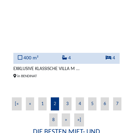
400 m²
4
4
EXKLUSIVE KLASSISCHE VILLA M ...
in BENDINAT
[«
«
1
2
3
4
5
6
7
8
»
»]
DIE BESTEN MIET- UND