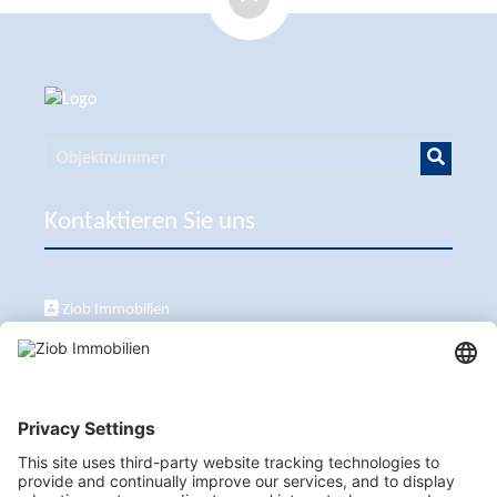
Kontaktieren Sie uns
Ziob Immobilien
Calle Peix 2, 07157 Puerto de Andratx
+34 651 861 336
ziob@ziob-immobilien.com