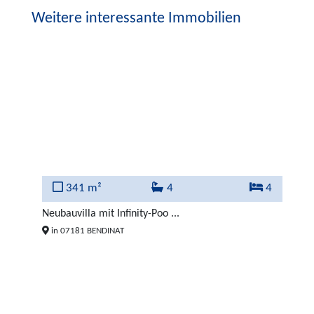
Weitere interessante Immobilien
4
341 m²
4
4
000 €
Neubauvilla mit Infinity-Poo ...
EX
in 07181 BENDINAT