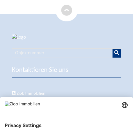
Kontaktieren Sie uns
Ziob Immobilien
Calle Peix 2, 07157 Puerto de Andratx
+34 651 861 336
ziob@ziob-immobilien.com