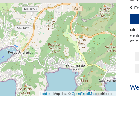
einv
Mit *
werde
weite
Wei
Leaflet
| Map data ©
OpenStreetMap
contributors