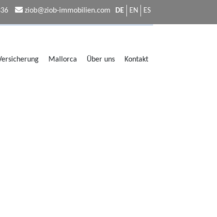
336
ziob@ziob-immobilien.com
DE
EN
ES
 Versicherung
Mallorca
Über uns
Kontakt