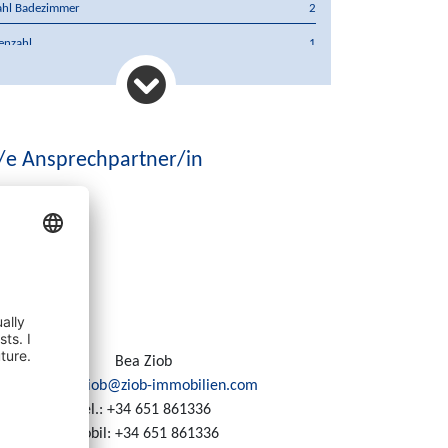
ahl Badezimmer
2
enzahl
1
asse
Ja
preis
562.500 €
rung
€
/e Ansprechpartner/in
Bea Ziob
E-Mail:
ziob@ziob-immobilien.com
Tel.:
+34 651 861336
Mobil:
+34 651 861336