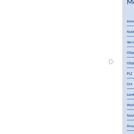
Me
Imm
Nutz
Verm
Obje
Obje
PLZ
Ort
Lan
Woh
Nutz
Anza