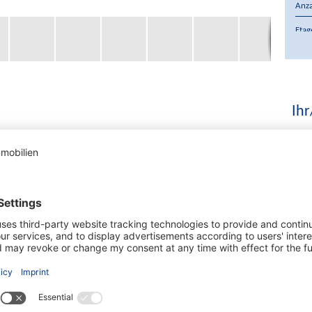
Anz
Etag
Terr
Kauf
Wäh
Ihr
n einer mediterranen Anlage in Port Andratx. Insgesamt
chen Stil renoviert wurden und bezahlbares, aber
tx bieten. Die Anlage wurde 1998 gebaut und bietet
hnen im Südwesten Mallorcas. Die Preise reichen von
ement hat Meerblick und einen über 100m2 großen Garten