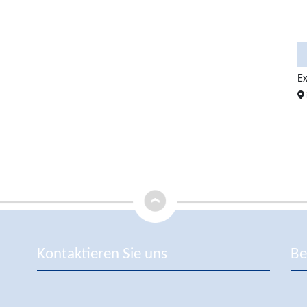
5
3
3
900.000 €
Exklusive Meerblickwohnung i ...
1.300.000 €
Ex
in 07157 Puerto de Andratx
Kontaktieren Sie uns
Be