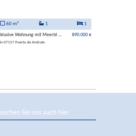
60 m²
1
1
498 m²
klusive Wohnung mit Meerbl ...
890.000 €
Neubauvilla mit Inf
in 07157 Puerto de Andratx
in 07157 Puerto de
suchen Sie uns auch hier