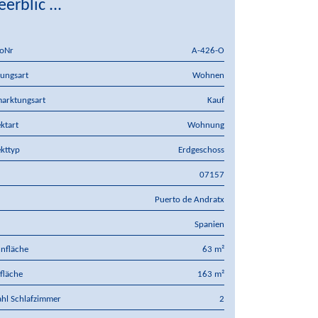
erblic ...
oNr
A-426-O
ungsart
Wohnen
arktungsart
Kauf
ktart
Wohnung
kttyp
Erdgeschoss
07157
Puerto de Andratx
d
Spanien
nfläche
63 m²
fläche
163 m²
hl Schlafzimmer
2