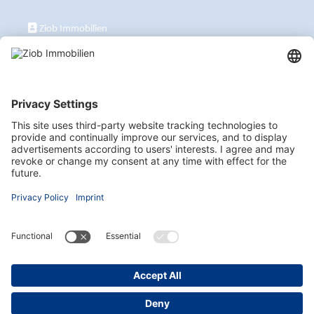
Ziob Immobilien
Calle Peix 2, 07157 Puerto de Andratx
+34 651 861 336
ziob@ziob-immobilien.com
Besuchen Sie uns auch hier
Newsletter abonnieren