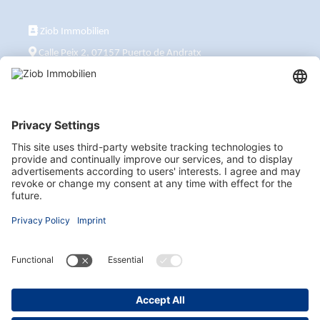
Ziob Immobilien
Calle Peix 2, 07157 Puerto de Andratx
+34 651 861 336
ziob@ziob-immobilien.com
También visítenos aquí
Suscribirse al boletín informativo