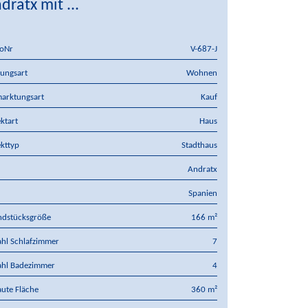
dratx mit ...
oNr
V-687-J
ungsart
Wohnen
arktungsart
Kauf
ktart
Haus
kttyp
Stadthaus
Andratx
d
Spanien
ndstücksgröße
166 m²
hl Schlafzimmer
7
ahl Badezimmer
4
ute Fläche
360 m²