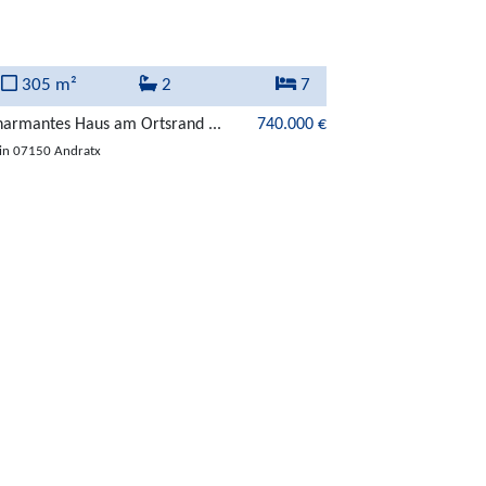
305 m²
2
7
150 m²
harmantes Haus am Ortsrand ...
740.000 €
Schönes Haus in An
in 07150 Andratx
in 07150 Andratx