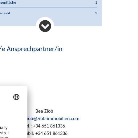
genfläche
1
enzahl
3
on
Ja
asse
Ja
atisierung
Kalt/Warm
/e Ansprechpartner/in
preis
750.000 €
rung
€
Bea Ziob
E-Mail:
ziob@ziob-immobilien.com
Tel.:
+34 651 861336
Mobil:
+34 651 861336