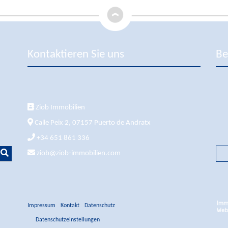
Kontaktieren Sie uns
Be
Ziob Immobilien
Calle Peix 2, 07157 Puerto de Andratx
+34 651 861 336
ziob@ziob-immobilien.com
Impressum
Kontakt
Datenschutz
Datenschutzeinstellungen