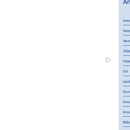
An
Imm
Nutz
Verm
Obje
Obje
Ort
Lan
Gru
Anza
Anz
Beba