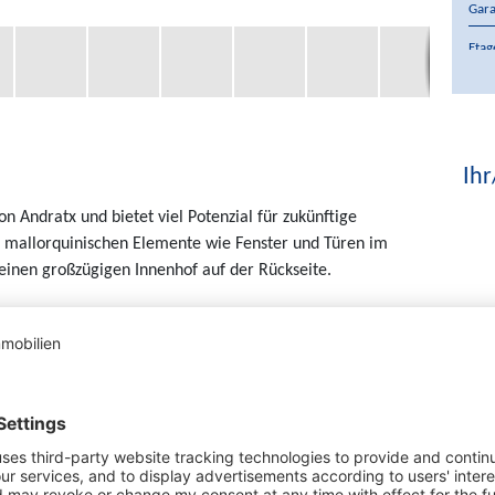
Gara
Etag
Balk
Terr
Klim
Ihr
Kauf
n Andratx und bietet viel Potenzial für zukünftige
Wäh
ch mallorquinischen Elemente wie Fenster und Türen im
e einen großzügigen Innenhof auf der Rückseite.
t vielfältige Möglichkeiten und ist ideal für Liebhaber
chlafzimmern und 3 Bädern sowie zusätzlichen Gäste-WC,
es perfekt für große Familien oder als Ferienhaus
ewölbe im Untergeschoss und die Zisterne verleihen dem