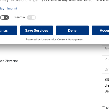
Ko
er Zisterne
I