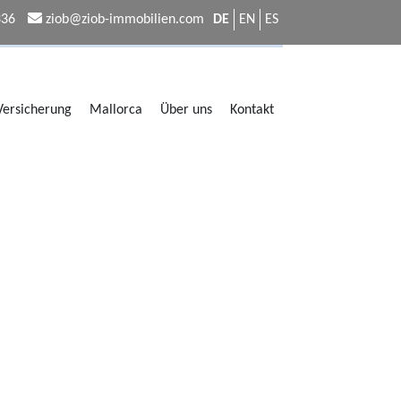
336
ziob@ziob-immobilien.com
DE
EN
ES
 Versicherung
Mallorca
Über uns
Kontakt