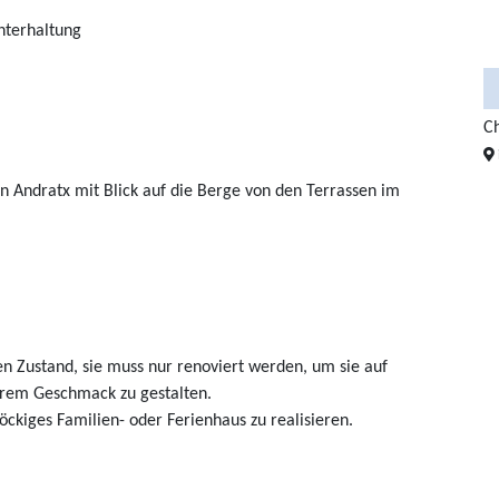
nterhaltung
3
221 m²
2
3
439.500 €
Finca in Andratx
1.600.000 €
C
in 07150 Andratx
on Andratx mit Blick auf die Berge von den Terrassen im
en Zustand, sie muss nur renoviert werden, um sie auf
hrem Geschmack zu gestalten.
töckiges Familien- oder Ferienhaus zu realisieren.