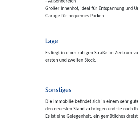
- Außenbereich
Großer Innenhof, ideal für Entspannung und U
Garage für bequemes Parken
150 m²
3
Schönes Haus in Andratx mit ...
Lage
in 07150 Andratx
Es liegt in einer ruhigen Straße im Zentrum v
ersten und zweiten Stock.
Sonstiges
Die Immobilie befindet sich in einem sehr gut
den neuesten Stand zu bringen und sie nach I
Es ist eine Gelegenheit, ein gemütliches dreis