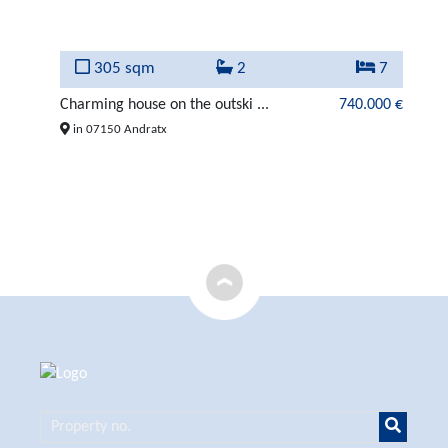
3
305 sqm
2
7
000 €
Charming house on the outski ...
740.000 €
Ch
in 07150 Andratx