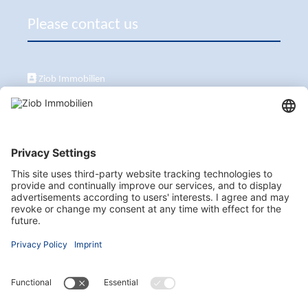
Please contact us
Ziob Immobilien
Calle Peix 2, 07157 Puerto de Andratx
+34 651 861 336
ziob@ziob-immobilien.com
Visit us here as well