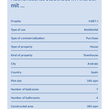
mit ...
PropNo
V-687-J
Type of use
Residential
Type of commercialization
Purchase
Type of property
House
Kind of property
Townhouse
City
Andratx
Country
Spain
Plot size
166 sqm
Number of bedrooms
7
Number of bathrooms
4
Constructed area
360 sqm