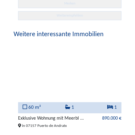
Merken
Weiterempfehlen
Weitere interessante Immobilien
60 m²
1
1
000 €
Exklusive Wohnung mit Meerbl ...
890.000 €
Ne
in 07157 Puerto de Andratx