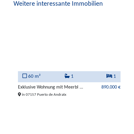
Weitere interessante Immobilien
60 m²
1
1
000 €
Exklusive Wohnung mit Meerbl ...
890.000 €
Lu
in 07157 Puerto de Andratx