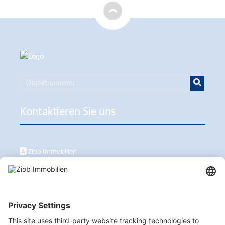
Kontaktieren Sie uns
Ziob Immobilien
Calle Peix 2, 07157 Puerto de Andratx
+34 651 861 336
ziob@ziob-immobilien.com