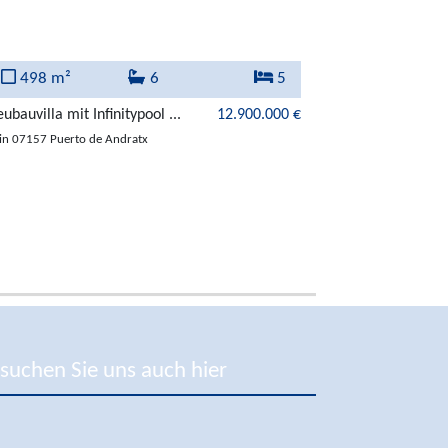
498 m²
6
5
189 m²
ubauvilla mit Infinitypool ...
12.900.000 €
Luxusvilla mit Me
in 07157 Puerto de Andratx
in 07157 Puerto de
suchen Sie uns auch hier