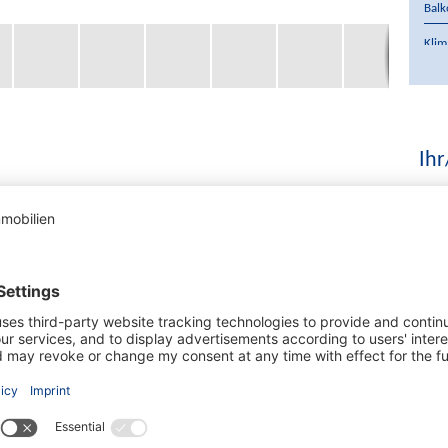
Balk
Klim
Kauf
Wäh
Ihr
x (Cala Llamp) bietet mediterranes Wohnen auf höchstem
s Terrasse eignet sie sich perfekt als Ferienresidenz
sstattung, kombiniert mit der ruhigen Lage, schafft eine
 1.900 € zu mieten.