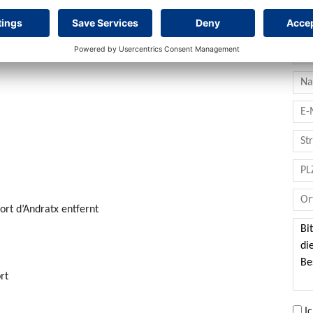
Ko
rt d’Andratx entfernt
rt
I