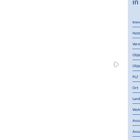
in
Imm
Nutz
Verm
Obje
Obje
PLZ
Ort
Lan
Woh
Anza
Anz