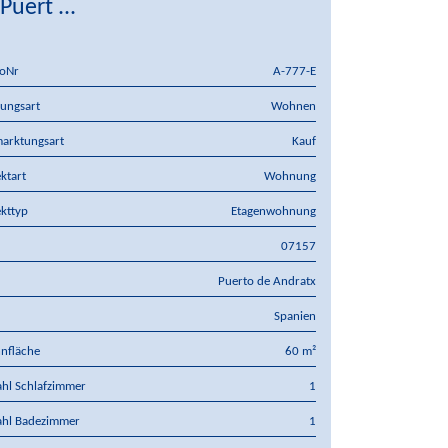
 Puert ...
oNr
A-777-E
ungsart
Wohnen
arktungsart
Kauf
ktart
Wohnung
kttyp
Etagenwohnung
07157
Puerto de Andratx
d
Spanien
nfläche
60 m²
hl Schlafzimmer
1
ahl Badezimmer
1