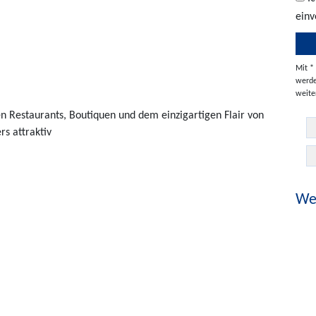
einv
Mit *
werde
weite
n Restaurants, Boutiquen und dem einzigartigen Flair von
s attraktiv
Wei