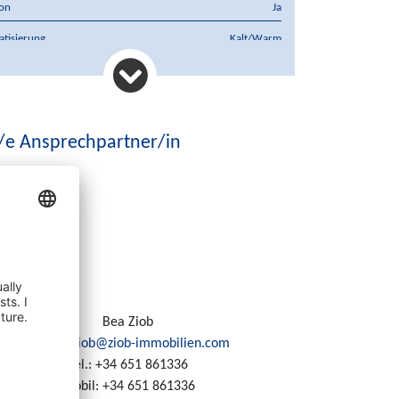
on
Ja
atisierung
Kalt/Warm
preis
890.000 €
rung
€
/e Ansprechpartner/in
Bea Ziob
E-Mail:
ziob@ziob-immobilien.com
Tel.:
+34 651 861336
Mobil:
+34 651 861336