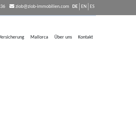
336
ziob@ziob-immobilien.com
DE
EN
ES
 Versicherung
Mallorca
Über uns
Kontakt