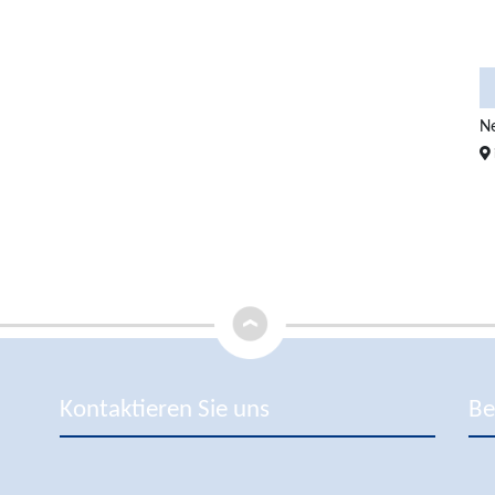
4
3
3
900.000 €
Exklusive Meerblickwohnung i ...
1.300.000 €
Ne
in 07157 Puerto de Andratx
Kontaktieren Sie uns
Be