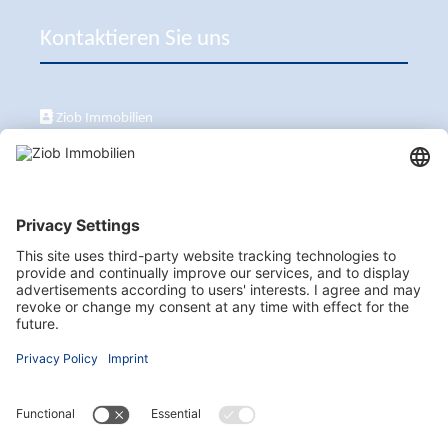
Kontaktieren Sie uns
Ziob Immobilien
Calle Peix 2, 07157 Puerto de Andratx
+34 651 861 336
ziob@ziob-immobilien.com
Besuchen Sie uns auch hier