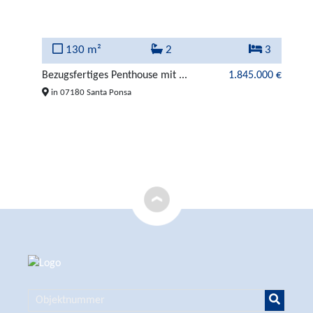
2
130 m²
2
3
000 €
Bezugsfertiges Penthouse mit ...
1.845.000 €
Au
in 07180 Santa Ponsa