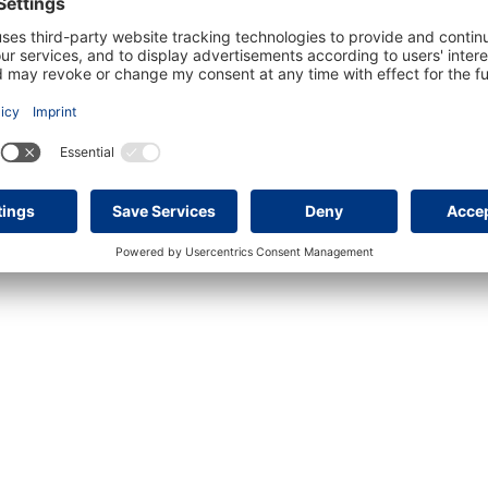
2
3
000 €
Erdgeschosswohnung mit große ...
650.000 €
Stil
in 07180 Santa Ponsa
in 