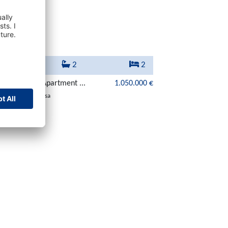
107 m²
2
2
volles Duplex-Apartment ...
1.050.000 €
07180 Santa Ponsa