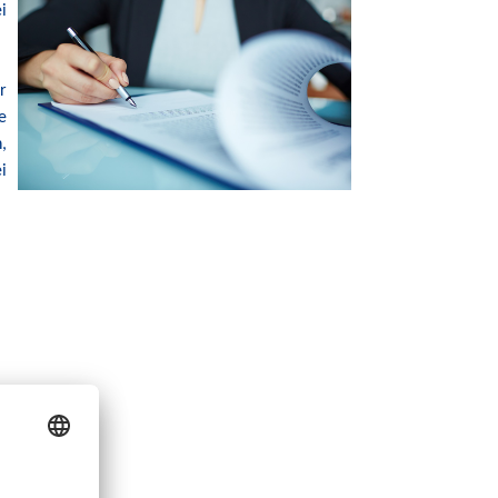
i
r
e
,
i
p-Angebot