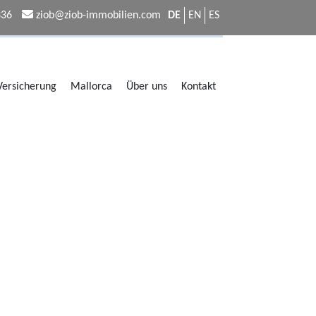
336
ziob@ziob-immobilien.com
DE
EN
ES
 Versicherung
Mallorca
Über uns
Kontakt