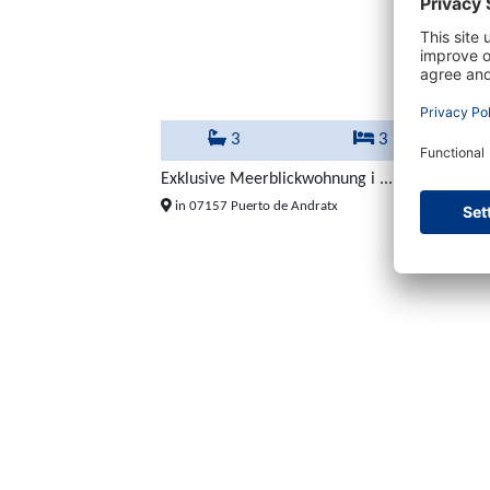
3
3
Exklusive Meerblickwohnung i ...
1.300.
in 07157 Puerto de Andratx