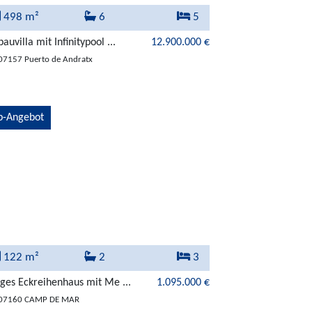
498 m²
6
5
auvilla mit Infinitypool ...
12.900.000 €
07157 Puerto de Andratx
p-Angebot
122 m²
2
3
ges Eckreihenhaus mit Me ...
1.095.000 €
 07160 CAMP DE MAR