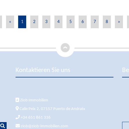
«
1
2
3
4
5
6
7
8
»
Kontaktieren Sie uns
Be
Ziob Immobilien
Calle Peix 2, 07157 Puerto de Andratx
+34 651 861 336
ziob@ziob-immobilien.com