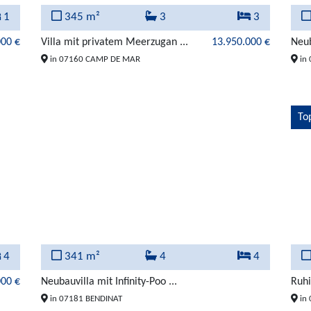
1
345 m²
3
3
000 €
Villa mit privatem Meerzugan ...
13.950.000 €
Neub
in 07160 CAMP DE MAR
in 
To
4
341 m²
4
4
000 €
Neubauvilla mit Infinity-Poo ...
Ruhi
in 07181 BENDINAT
in