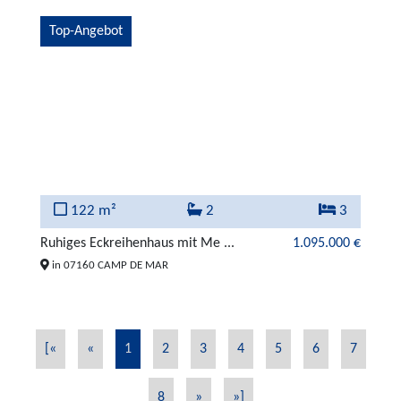
Top-Angebot
122 m²
2
3
Ruhiges Eckreihenhaus mit Me ...
1.095.000 €
in 07160 CAMP DE MAR
[«
«
1
2
3
4
5
6
7
8
»
»]