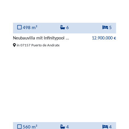
498 m²
6
5
Neubauvilla mit Infinitypool ...
12.900.000 €
in 07157 Puerto de Andratx
560 m²
4
4