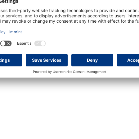
2
63 m²
2
2
000 €
Renoviertes Gartenapartment ...
562.500 €
Reno
in 07157 Puerto de Andratx
in 