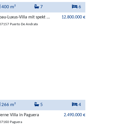
400 m²
7
6
au-Luxus-Villa mit spekt ...
12.800.000 €
07157 Puerto De Andratx
266 m²
5
4
rne Villa in Paguera
2.490.000 €
07160 Paguera