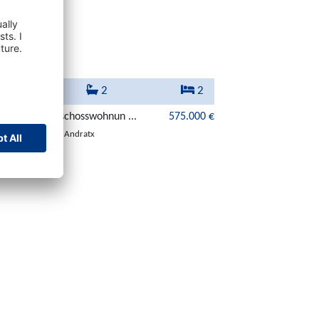
63 m²
2
2
vierte Erdgeschosswohnun ...
575.000 €
07157 Puerto de Andratx