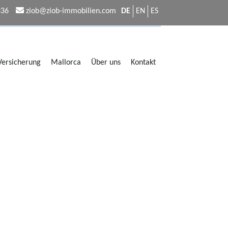
336
ziob@ziob-immobilien.com
DE
EN
ES
 Versicherung
Mallorca
Über uns
Kontakt