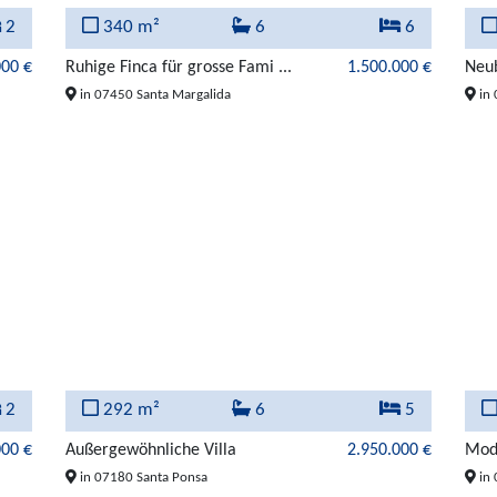
2
340 m²
6
6
000 €
Ruhige Finca für grosse Fami ...
1.500.000 €
Neub
in 07450 Santa Margalida
in 
2
292 m²
6
5
000 €
Außergewöhnliche Villa
2.950.000 €
Mode
in 07180 Santa Ponsa
in 