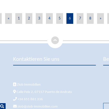
«
1
2
3
4
5
6
7
8
»
Kontaktieren Sie uns
Be
Ziob Immobilien
Calle Peix 2, 07157 Puerto de Andratx
+34 651 861 336
ziob@ziob-immobilien.com