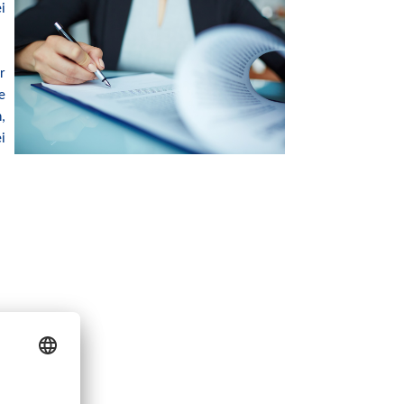
i
r
e
,
i