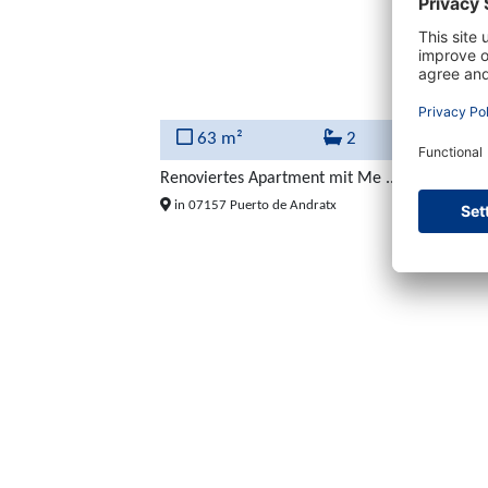
63 m²
2
Renoviertes Apartment mit Me ...
635.
in 07157 Puerto de Andratx