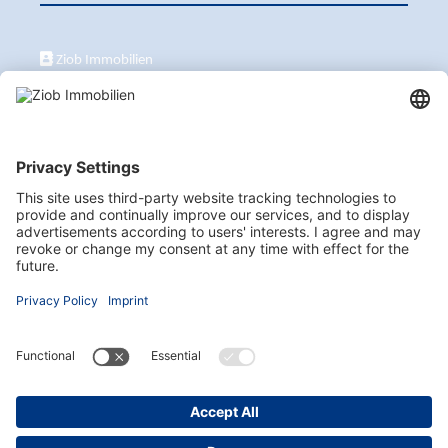
Ziob Immobilien
Calle Peix 2, 07157 Puerto de Andratx
+34 651 861 336
ziob@ziob-immobilien.com
Visit us here as well
Subscribe to our Newsletter