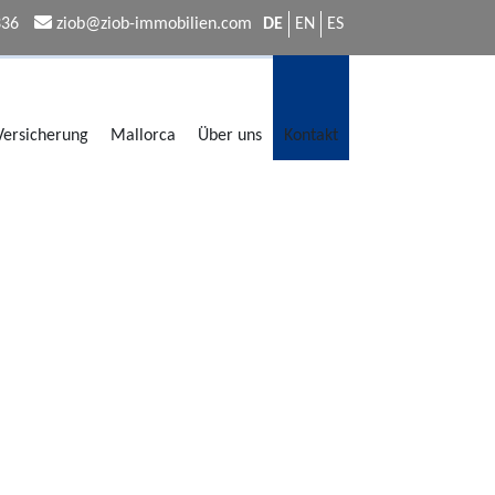
336
ziob@ziob-immobilien.com
DE
EN
ES
 Versicherung
Mallorca
Über uns
Kontakt