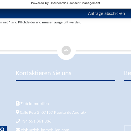
 mit * sind Pflichtfelder und müssen ausgefüllt werden.
Kontaktieren Sie uns
Be
Ziob Immobilien
Calle Peix 2, 07157 Puerto de Andratx
+34 651 861 336
ziob@ziob-immobilien.com