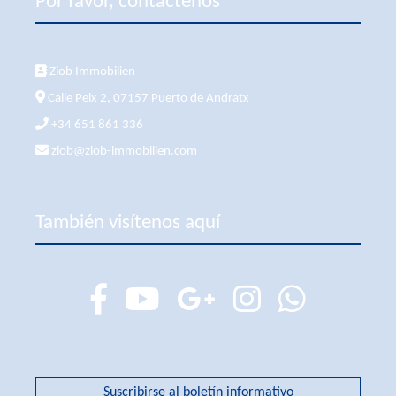
Por favor, contáctenos
Ziob Immobilien
Calle Peix 2, 07157 Puerto de Andratx
+34 651 861 336
ziob@ziob-immobilien.com
También visítenos aquí
Suscribirse al boletín informativo