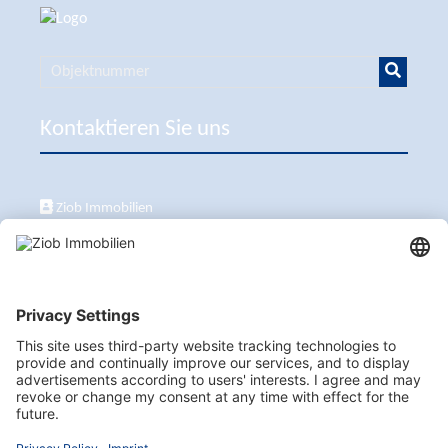
Kontaktieren Sie uns
Ziob Immobilien
Calle Peix 2, 07157 Puerto de Andratx
+34 651 861 336
ziob@ziob-immobilien.com
Besuchen Sie uns auch hier