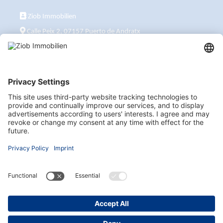
Ziob Immobilien
Calle Peix 2, 07157 Puerto de Andratx
+34 651 861 336
ziob@ziob-immobilien.com
También visítenos aquí
Suscribirse al boletín informativo